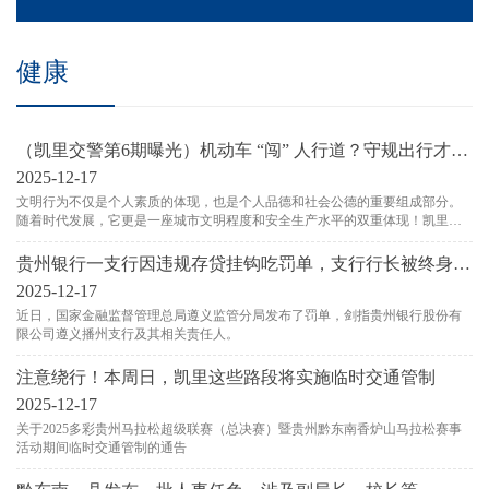
健康
（凯里交警第6期曝光）机动车 “闯” 人行道？守规出行才安
全
2025-12-17
文明行为不仅是个人素质的体现，也是个人品德和社会公德的重要组成部分。
随着时代发展，它更是一座城市文明程度和安全生产水平的双重体现！凯里交
警将持续对"不文明交通违法行为"进行实名曝光，这些行为不但威胁着广大交通
参与者的出行安全，破坏安全生产秩序，更是城市发展中一道不和谐的音符！
贵州银行一支行因违规存贷挂钩吃罚单，支行行长被终身禁
业
2025-12-17
近日，国家金融监督管理总局遵义监管分局发布了罚单，剑指贵州银行股份有
限公司遵义播州支行及其相关责任人。
注意绕行！本周日，凯里这些路段将实施临时交通管制
2025-12-17
关于2025多彩贵州马拉松超级联赛（总决赛）暨贵州黔东南香炉山马拉松赛事
活动期间临时交通管制的通告