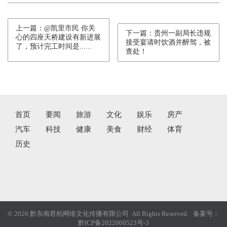
上一篇：@凯里市民 你关
下一篇：贵州一副局长违规
心的四座天桥建设有新进展
接受宴请时饮酒并醉驾，被
了，预计完工时间是......
查处！
首页
要闻
旅游
文化
娱乐
房产
汽车
科技
健康
美食
财经
体育
历史
© 2026 黔东南君柏网络文化传播有限公司 All Rights Reserved. 备案号：
黔ICP备2022000523号-3